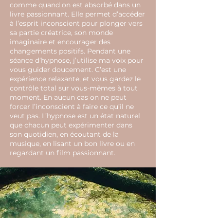
comme quand on est absorbé dans un
livre passionnant. Elle permet d’accéder
à l’esprit inconscient pour plonger vers
sa partie créatrice, son monde
imaginaire et encourager des
changements positifs. Pendant une
séance d’hypnose, j’utilise ma voix pour
vous guider doucement. C’est une
expérience relaxante, et vous gardez le
contrôle total sur vous-mêmes à tout
moment. En aucun cas on ne peut
forcer l’inconscient à faire ce qu’il ne
veut pas. L’hypnose est un état naturel
que chacun peut expérimenter dans
son quotidien, en écoutant de la
musique, en lisant un bon livre ou en
regardant un film passionnant.