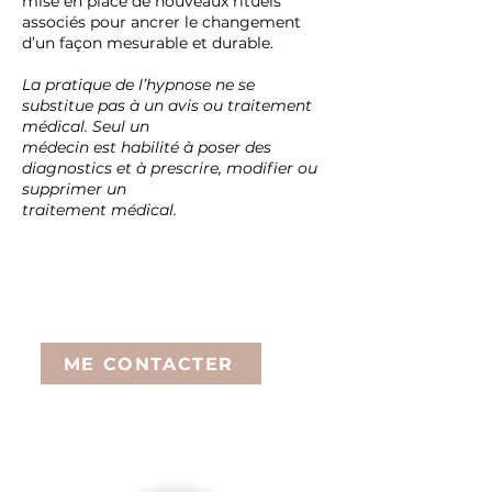
mise en place de nouveaux rituels
associés pour ancrer le changement
d’un façon mesurable et durable.
La pratique de l’hypnose ne se
substitue pas à un avis ou traitement
médical. Seul un
médecin est habilité à poser des
diagnostics et à prescrire, modifier ou
supprimer un
traitement médical.
Durée et tarif de la séance :
1h-1h30: 65€
ME CONTACTER
Certaines mutuelles prennent en charge
une partie des séances d’hypnose.
Renseignez-vous auprès de la vôtre.