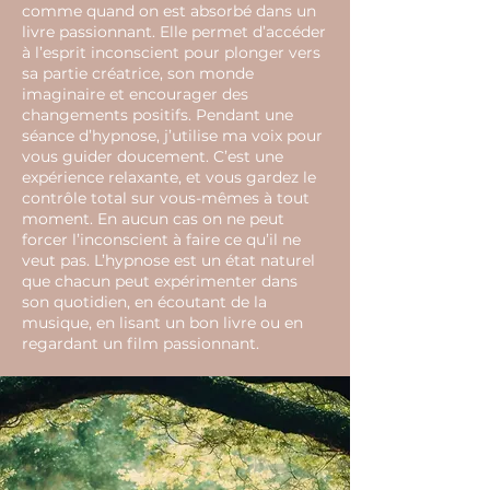
comme quand on est absorbé dans un
livre passionnant. Elle permet d’accéder
à l’esprit inconscient pour plonger vers
sa partie créatrice, son monde
imaginaire et encourager des
changements positifs. Pendant une
séance d’hypnose, j’utilise ma voix pour
vous guider doucement. C’est une
expérience relaxante, et vous gardez le
contrôle total sur vous-mêmes à tout
moment. En aucun cas on ne peut
forcer l’inconscient à faire ce qu’il ne
veut pas. L’hypnose est un état naturel
que chacun peut expérimenter dans
son quotidien, en écoutant de la
musique, en lisant un bon livre ou en
regardant un film passionnant.