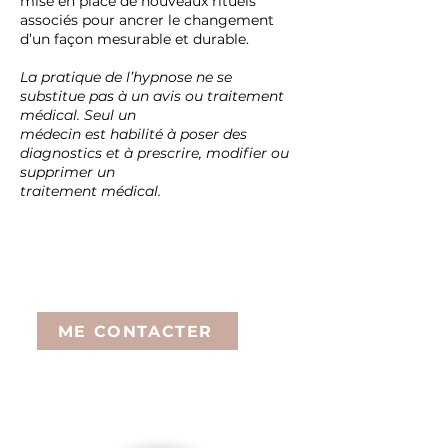
mise en place de nouveaux rituels
associés pour ancrer le changement
d’un façon mesurable et durable.
La pratique de l’hypnose ne se
substitue pas à un avis ou traitement
médical. Seul un
médecin est habilité à poser des
diagnostics et à prescrire, modifier ou
supprimer un
traitement médical.
Durée et tarif de la séance :
1h-1h30: 65€
ME CONTACTER
Certaines mutuelles prennent en charge
une partie des séances d’hypnose.
Renseignez-vous auprès de la vôtre.