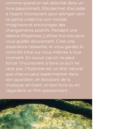
comme quand on est absorbé dans un
livre passionnant. Elle permet d’accéder
à l’esprit inconscient pour plonger vers
sa partie créatrice, son monde
imaginaire et encourager des
changements positifs. Pendant une
séance d’hypnose, j’utilise ma voix pour
vous guider doucement. C’est une
expérience relaxante, et vous gardez le
contrôle total sur vous-mêmes à tout
moment. En aucun cas on ne peut
forcer l’inconscient à faire ce qu’il ne
veut pas. L’hypnose est un état naturel
que chacun peut expérimenter dans
son quotidien, en écoutant de la
musique, en lisant un bon livre ou en
regardant un film passionnant.