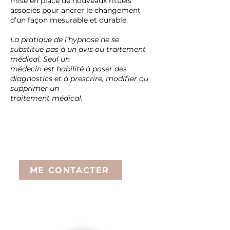
mise en place de nouveaux rituels
associés pour ancrer le changement
d’un façon mesurable et durable.
La pratique de l’hypnose ne se
substitue pas à un avis ou traitement
médical. Seul un
médecin est habilité à poser des
diagnostics et à prescrire, modifier ou
supprimer un
traitement médical.
Durée et tarif de la séance :
1h-1h30: 65€
ME CONTACTER
Certaines mutuelles prennent en charge
une partie des séances d’hypnose.
Renseignez-vous auprès de la vôtre.