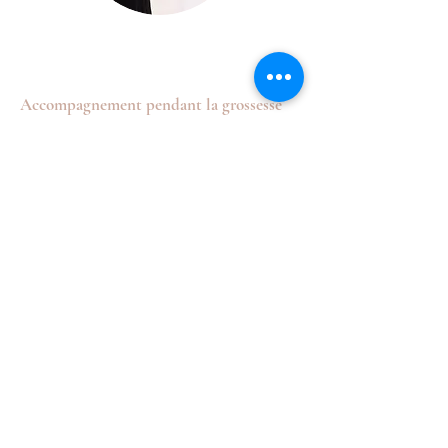
Accompagnement pendant la grossesse
Aide à gérer le stress et la douleur, et à
se préparer
à l’accouchement.
Acceptation du corps
Se sentir bien dans son corps, prendre
du temps pour soi, se (re) découvrir.