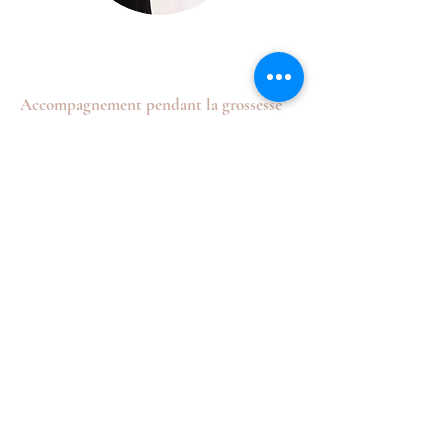
Accompagnement pendant la grossesse
Aide à gérer le stress et la douleur, et à
se préparer
à l’accouchement.
Acceptation du corps
Se sentir bien dans son corps, prendre
du temps pour soi, se (re) découvrir.