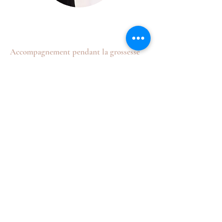
Accompagnement pendant la grossesse
Aide à gérer le stress et la douleur, et à
se préparer
à l’accouchement.
Acceptation du corps
Se sentir bien dans son corps, prendre
du temps pour soi, se (re) découvrir.