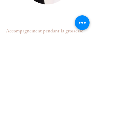
Accompagnement pendant la grossesse
Aide à gérer le stress et la douleur, et à
se préparer
à l’accouchement.
Acceptation du corps
Se sentir bien dans son corps, prendre
du temps pour soi, se (re) découvrir.